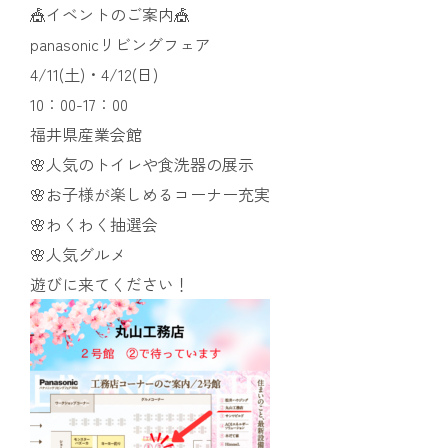
🎪イベントのご案内🎪
panasonicリビングフェア
4/11(土)・4/12(日)
10：00-17：00
福井県産業会館
🌸人気のトイレや食洗器の展示
🌸お子様が楽しめるコーナー充実
🌸わくわく抽選会
🌸人気グルメ
遊びに来てください！