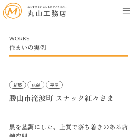
WORKS
住まいの実例
新築
店舗
平屋
勝山市滝波町 スナック紅々さま
黒を基調にした、上質で落ち着きのある店
舗空間